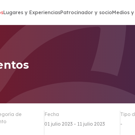
os
Lugares y Experiencias
Patrocinador y socio
Medios y
entos
egoría de
Fecha
Tipo 
nto