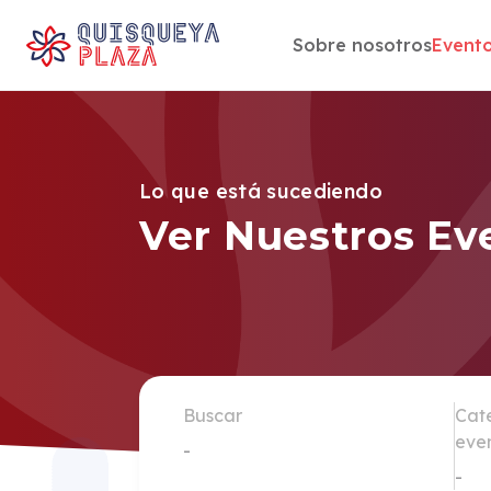
Sobre nosotros
Event
saltar
al
contenido
Lo que está sucediendo
Ver Nuestros Ev
Buscar
Cat
eve