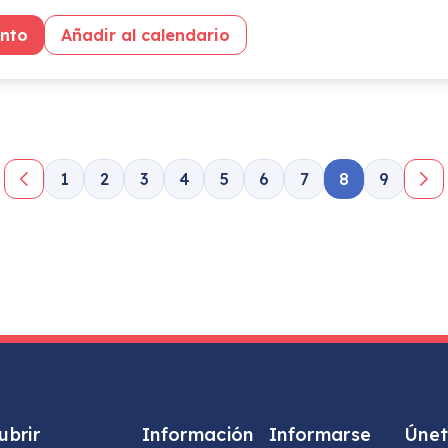
ento
Añadir al calendario
1
2
3
4
5
6
7
8
9
ubrir
Información
Informarse
Únet